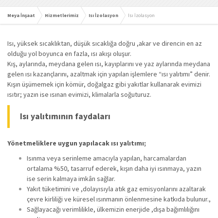
Meya İnşaat
Hizmetlerimiz
Isı İzolasyon
Isı İzolasyon
Isı, yüksek sıcaklıktan, düşük sıcaklığa doğru ,akar ve direncin en az
olduğu yol boyunca en fazla, ısı akışı oluşur.
Kış, aylarında, meydana gelen ısı, kayıplarını ve yaz aylarında meydana
gelen ısı kazançlarını, azaltmak için yapılan işlemlere “ısı yalıtımı” denir.
Kışın üşümemek için kömür, doğalgaz gibi yakıtlar kullanarak evimizi
ısıtır; yazın ise ısınan evimizi, klimalarla soğuturuz.
Isı yalıtımının faydaları
Yönetmeliklere uygun yapılacak ısı yalıtımı;
Isınma veya serinleme amacıyla yapılan, harcamalardan
ortalama %50, tasarruf ederek, kışın daha iyi ısınmaya, yazın
ise serin kalmaya imkân sağlar.
Yakıt tüketimini ve ,dolayısıyla atık gaz emisyonlarını azaltarak
çevre kirliliği ve küresel ısınmanın önlenmesine katkıda bulunur.,
Sağlayacağı verimlilikle, ülkemizin enerjide ,dışa bağımlılığını