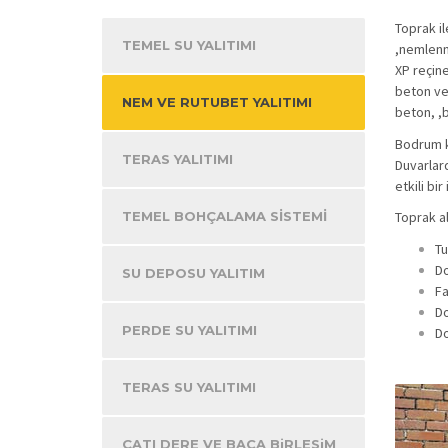
Toprak i
TEMEL SU YALITIMI
,nemlenm
XP reçin
beton ve 
NEM VE RUTUBET YALITIMI
beton, ,
Bodrum k
TERAS YALITIMI
Duvarlar
etkili bir
TEMEL BOHÇALAMA SİSTEMİ
Toprak a
Tu
Do
SU DEPOSU YALITIM
Fa
Do
PERDE SU YALITIMI
Do
TERAS SU YALITIMI
ÇATI DERE VE BACA BiRLESiM