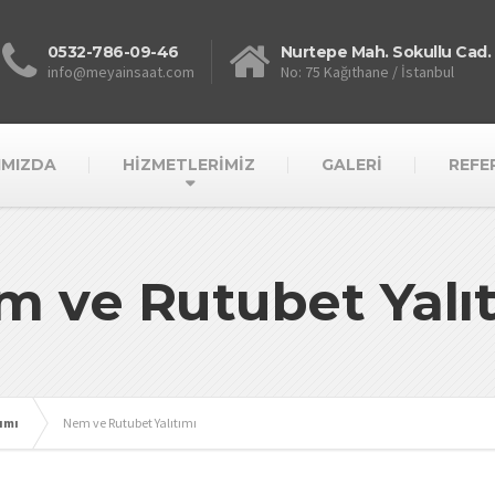
0532-786-09-46
Nurtepe Mah. Sokullu Cad.
info@meyainsaat.com
No: 75 Kağıthane / İstanbul
IMIZDA
HİZMETLERİMİZ
GALERİ
REFE
m ve Rutubet Yalıt
ımı
Nem ve Rutubet Yalıtımı