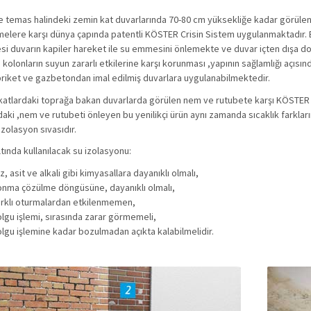
le temas halindeki zemin kat duvarlarında 70-80 cm yüksekliğe kadar görülen
elere karşı dünya çapında patentli KÖSTER Crisin Sistem uygulanmaktadır. B
esi duvarın kapiler hareket ile su emmesini önlemekte ve duvar içten dışa do
kolonların suyun zararlı etkilerine karşı korunması ,yapının sağlamlığı açısın
briket ve gazbetondan imal edilmiş duvarlara uygulanabilmektedir.
atlardaki toprağa bakan duvarlarda görülen nem ve rutubete karşı KÖSTER San
daki ,nem ve rutubeti önleyen bu yenilikçi ürün aynı zamanda sıcaklık farkl
 izolasyon sıvasıdır.
ltında kullanılacak su izolasyonu:
o
z, asit ve alkali gibi kimyasallara dayanıklı olmalı,
nma çözülme döngüsüne, dayanıklı olmalı,
rklı oturmalardan etkilenmemen,
lgu işlemi, sırasında zarar görmemeli,
lgu işlemine kadar bozulmadan açıkta kalabilmelidir.