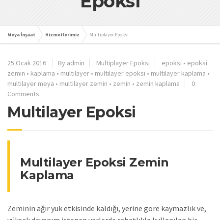
Epoksi
Meya İnşaat
Hizmetlerimiz
Multiplayer Epoksi
25 Ocak 2016
By admin
Multiplayer Epoksi
epoksi
•
epoksi
zemin
•
kaplama
•
multilayer
•
multilayer epoksi
•
multilayer kaplama
•
multilayer meya
•
multilayer zemin
•
zemin
•
zemin kaplama
0
Comments
Multilayer Epoksi
Multilayer Epoksi Zemin
Kaplama
Zeminin ağır yük etkisinde kaldığı, yerine göre kaymazlık ve,
yüksek dayanım istenen yerlerde rahatlıkla kullanılan bir