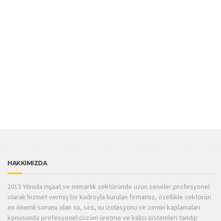
kaplama, istanbul meya inşaat, epoksi, epoksi
zemin kaplama, multilayer, multilayer epoksi, multilayer
kaplama, multilayer meya, multilayer zemin, zemin, zemin
kaplama, istanbul epoksi, istanbul kaplama, istanbul meya
inşaat, epoksi, epoksi zemin kaplama, multilayer, multilayer
epoksi, multilayer kaplama, multilayer meya, multilayer
zemin, zemin, zemin kaplama, istanbul epoksi, istanbul
kaplama, istanbul meya inşaat, her türlü epoksi kaplama
HAKKIMIZDA
2013 Yılınıda inşaat ve mimarlık sektöründe uzun seneler profesyonel
olarak hizmet vermiş bir kadroyla kurulan firmamız, özellikle sektörün
en önemli sorunu olan su, ses, ısı izolasyonu ve zemin kaplamaları
konusunda profesyonel çözüm üretme ve kalıcı sistemleri tanıtıp