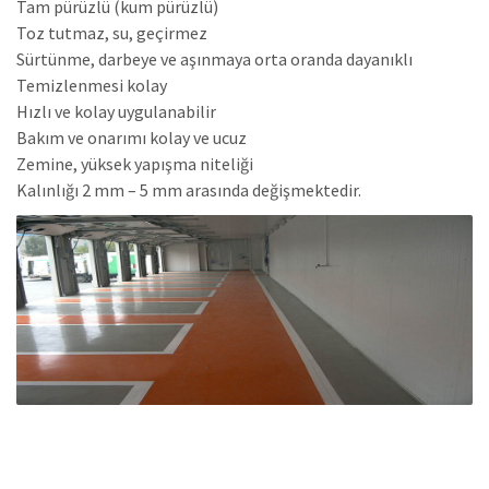
Tam pürüzlü (kum pürüzlü)
Toz tutmaz, su, geçirmez
Sürtünme, darbeye ve aşınmaya orta oranda dayanıklı
Temizlenmesi kolay
Hızlı ve kolay uygulanabilir
Bakım ve onarımı kolay ve ucuz
Zemine, yüksek yapışma niteliği
Kalınlığı 2 mm – 5 mm arasında değişmektedir.
o
epoksi, epoksi zemin kaplama, multilayer, multilayer
epoksi, multilayer kaplama, multilayer meya, multilayer
zemin, zemin, zemin kaplama, istanbul epoksi, istanbul